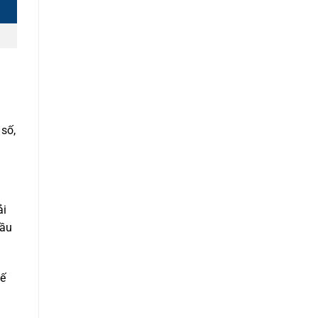
 số,
ải
cầu
kế
.