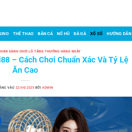
SINO
THỂ THAO
BẮN CÁ
NỔ HŨ
ĐÁ GÀ
XỔ SỐ
HƯỚNG DẪN
Ố HI88 SẢNH CHƠI LÔ TẶNG THƯỞNG HÀNG NGÀY
Hi88 – Cách Chơi Chuẩn Xác Và Tỷ Lệ
Ăn Cao
ĂNG VÀO
22/04/2025
BỞI
ADMIN