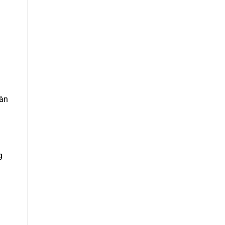
dàn
g