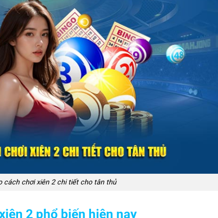
cách chơi xiên 2 chi tiết cho tân thủ
xiên 2 phổ biến hiện nay