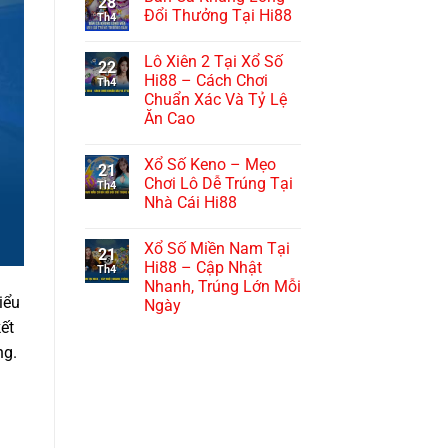
28
Đổi Thưởng Tại Hi88
Th4
Lô Xiên 2 Tại Xổ Số
22
Hi88 – Cách Chơi
Th4
Chuẩn Xác Và Tỷ Lệ
Ăn Cao
Xổ Số Keno – Mẹo
21
Chơi Lô Dễ Trúng Tại
Th4
Nhà Cái Hi88
Xổ Số Miền Nam Tại
21
Hi88 – Cập Nhật
Th4
Nhanh, Trúng Lớn Mỗi
iểu
Ngày
ết
ng.