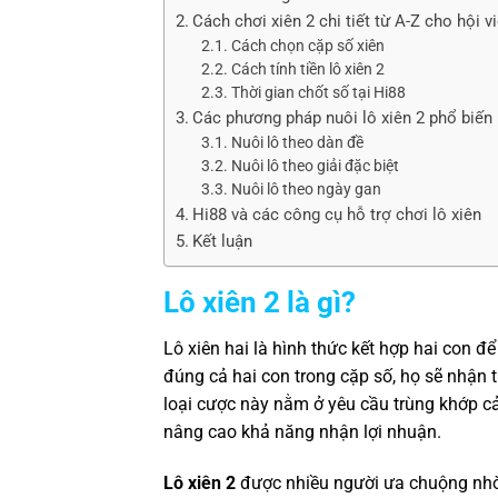
Cách chơi xiên 2 chi tiết từ A-Z cho hội v
Cách chọn cặp số xiên
Cách tính tiền lô xiên 2
Thời gian chốt số tại Hi88
Các phương pháp nuôi lô xiên 2 phổ biến 
Nuôi lô theo dàn đề
Nuôi lô theo giải đặc biệt
Nuôi lô theo ngày gan
Hi88 và các công cụ hỗ trợ chơi lô xiên
Kết luận
Lô xiên 2 là gì?
Lô xiên hai là hình thức kết hợp hai con đ
đúng cả hai con trong cặp số, họ sẽ nhận t
loại cược này nằm ở yêu cầu trùng khớp cả
nâng cao khả năng nhận lợi nhuận.
Lô xiên 2
được nhiều người ưa chuộng nhờ 