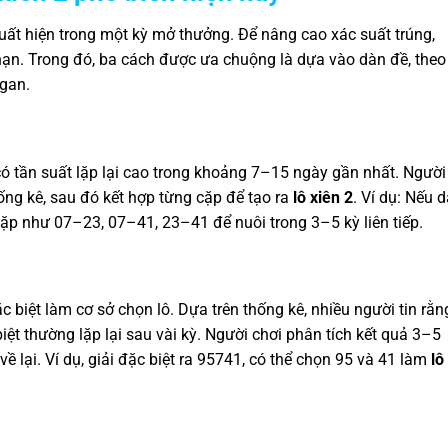
uất hiện trong một kỳ mở thưởng. Để nâng cao xác suất trúng,
hạn. Trong đó, ba cách được ưa chuộng là dựa vào dàn đề, theo
 gan.
ó tần suất lặp lại cao trong khoảng 7–15 ngày gần nhất. Người
ống kê, sau đó kết hợp từng cặp để tạo ra
lô xiên 2
. Ví dụ: Nếu 
cặp như 07–23, 07–41, 23–41 để nuôi trong 3–5 kỳ liên tiếp.
 biệt làm cơ sở chọn lô. Dựa trên thống kê, nhiều người tin rằn
biệt thường lặp lại sau vài kỳ. Người chơi phân tích kết quả 3–5
 lại. Ví dụ, giải đặc biệt ra 95741, có thể chọn 95 và 41 làm
lô