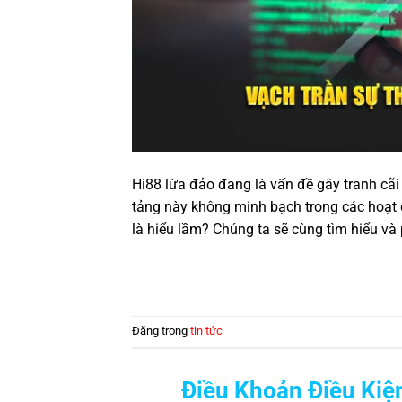
Hi88 lừa đảo đang là vấn đề gây tranh cã
tảng này không minh bạch trong các hoạt 
là hiểu lầm? Chúng ta sẽ cùng tìm hiểu và 
Đăng trong
tin tức
Điều Khoản Điều Kiệ