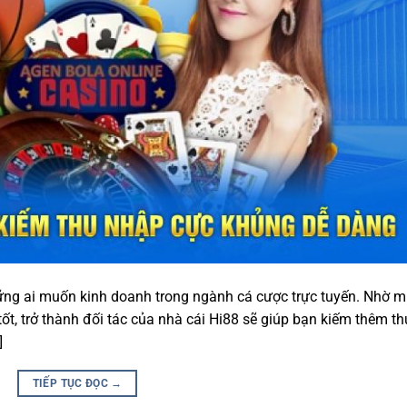
hững ai muốn kinh doanh trong ngành cá cược trực tuyến. Nhờ 
ốt, trở thành đối tác của nhà cái Hi88 sẽ giúp bạn kiếm thêm th
]
TIẾP TỤC ĐỌC
→