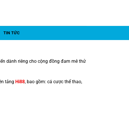
TIN TỨC
uyến dành riêng cho cộng đồng đam mê thử
nền tảng
Hi88
, bao gồm: cá cược thể thao,