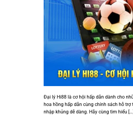
Đại lý Hi88 là cơ hội hấp dẫn dành cho n
hoa hồng hấp dẫn cùng chính sách hỗ trợ t
nhập khủng dễ dàng. Hãy cùng tìm hiểu […