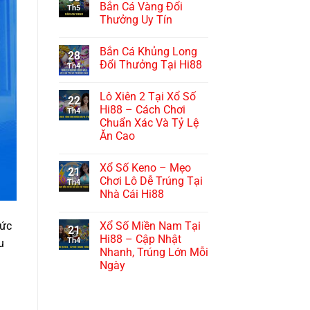
Bắn Cá Vàng Đổi
Th5
Thưởng Uy Tín
Bắn Cá Khủng Long
28
Đổi Thưởng Tại Hi88
Th4
Lô Xiên 2 Tại Xổ Số
22
Hi88 – Cách Chơi
Th4
Chuẩn Xác Và Tỷ Lệ
Ăn Cao
Xổ Số Keno – Mẹo
21
Chơi Lô Dễ Trúng Tại
Th4
Nhà Cái Hi88
Xổ Số Miền Nam Tại
mức
21
Hi88 – Cập Nhật
Th4
u
Nhanh, Trúng Lớn Mỗi
Ngày