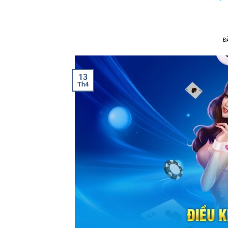
Đ
13
Th4