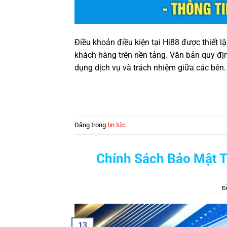
Điều khoản điều kiện tại Hi88 được thiết
khách hàng trên nền tảng. Văn bản quy định
dụng dịch vụ và trách nhiệm giữa các bên. 
Đăng trong
tin tức
Chính Sách Bảo Mật T
Đ
13