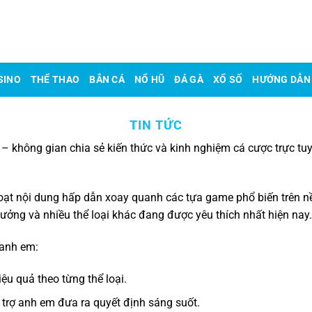
SINO
THỂ THAO
BẮN CÁ
NỔ HŨ
ĐÁ GÀ
XỔ SỐ
HƯỚNG DẪN
TIN TỨC
– không gian chia sẻ kiến thức và kinh nghiệm cá cược trực t
oạt nội dung hấp dẫn xoay quanh các tựa game phổ biến trên 
thưởng và nhiều thể loại khác đang được yêu thích nhất hiện nay.
anh em:
ệu quả theo từng thể loại.
hỗ trợ anh em đưa ra quyết định sáng suốt.