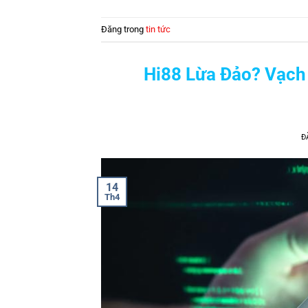
Đăng trong
tin tức
Hi88 Lừa Đảo? Vạch
Đ
14
Th4