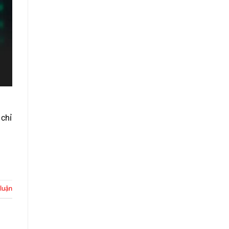
 chỉ
 luận