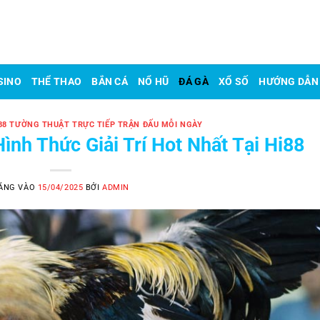
SINO
THỂ THAO
BẮN CÁ
NỔ HŨ
ĐÁ GÀ
XỔ SỐ
HƯỚNG DẪN
I88 TƯỜNG THUẬT TRỰC TIẾP TRẬN ĐẤU MỖI NGÀY
ình Thức Giải Trí Hot Nhất Tại Hi88
ĂNG VÀO
15/04/2025
BỞI
ADMIN