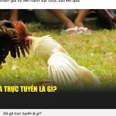
tham gia và tiến hành đặt cược vào kết quả.
Đá gà trực tuyến là gì?