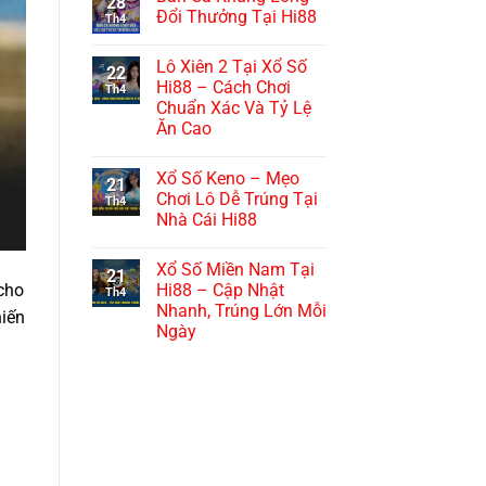
28
Đổi Thưởng Tại Hi88
Th4
Lô Xiên 2 Tại Xổ Số
22
Hi88 – Cách Chơi
Th4
Chuẩn Xác Và Tỷ Lệ
Ăn Cao
Xổ Số Keno – Mẹo
21
Chơi Lô Dễ Trúng Tại
Th4
Nhà Cái Hi88
Xổ Số Miền Nam Tại
21
 cho
Hi88 – Cập Nhật
Th4
Nhanh, Trúng Lớn Mỗi
hiến
Ngày