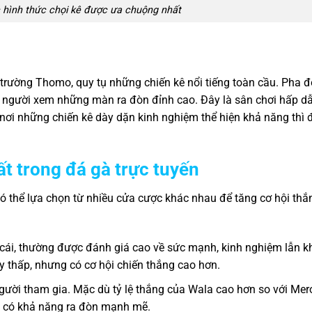
 hình thức chọi kê được ưa chuộng nhất
u trường Thomo, quy tụ những chiến kê nổi tiếng toàn cầu. Pha đ
 người xem những màn ra đòn đỉnh cao. Đây là sân chơi hấp d
 nơi những chiến kê dày dặn kinh nghiệm thể hiện khả năng thì 
t trong đá gà trực tuyến
có thể lựa chọn từ nhiều cửa cược khác nhau để tăng cơ hội thắ
cái, thường được đánh giá cao về sức mạnh, kinh nghiệm lẫn k
y thấp, nhưng có cơ hội chiến thắng cao hơn.
gười tham gia. Mặc dù tỷ lệ thắng của Wala cao hơn so với Mer
n có khả năng ra đòn mạnh mẽ.