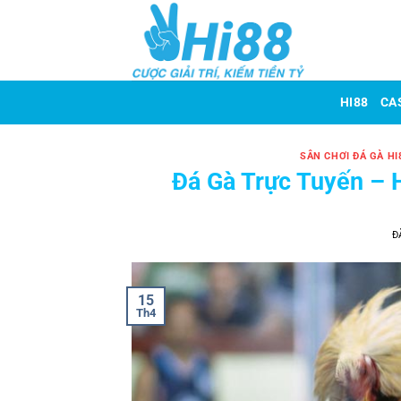
Bỏ
qua
nội
dung
HI88
CA
SÂN CHƠI ĐÁ GÀ H
Đá Gà Trực Tuyến – H
Đ
15
Th4