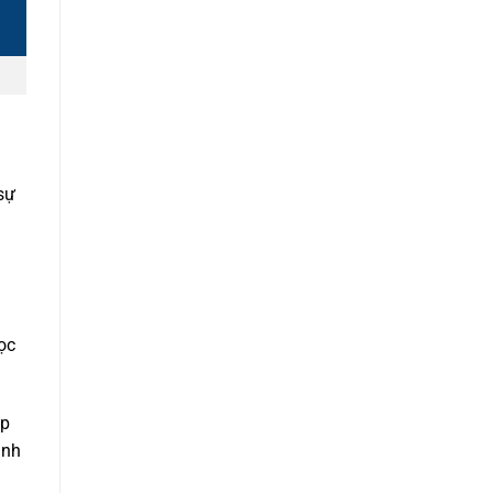
sự
ọc
ặp
ình