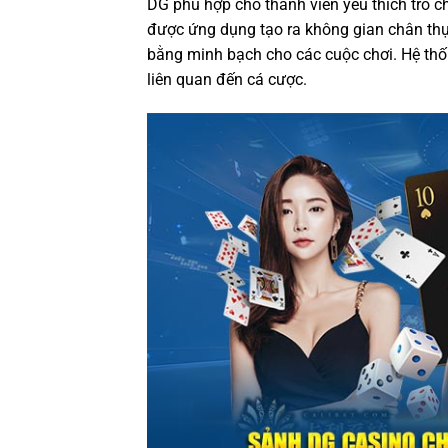
DG phù hợp cho thành viên yêu thích trò 
được ứng dụng tạo ra không gian chân thự
bằng minh bạch cho các cuộc chơi. Hệ thốn
liên quan đến cá cược.