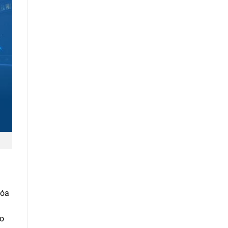
hóa
ảo