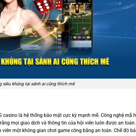
siêu khủng tại sảnh ai cũng thích mê
G casino là hệ thống bảo mật cực kỳ mạnh mẽ. Công nghệ mã 
rằng mọi giao dịch và thông tin của hội viên luôn được an toàn.
 viên một không gian chơi game công bằng an toàn. Chế độ b