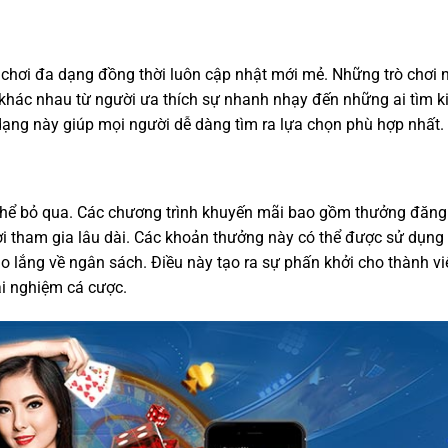
 chơi đa dạng đồng thời luôn cập nhật mới mẻ. Những trò chơi 
 khác nhau từ người ưa thích sự nhanh nhạy đến những ai tìm 
dạng này giúp mọi người dễ dàng tìm ra lựa chọn phù hợp nhất.
thể bỏ qua. Các chương trình khuyến mãi bao gồm thưởng đăng 
i tham gia lâu dài. Các khoản thưởng này có thể được sử dụng
 lắng về ngân sách. Điều này tạo ra sự phấn khởi cho thành vi
ải nghiệm cá cược.