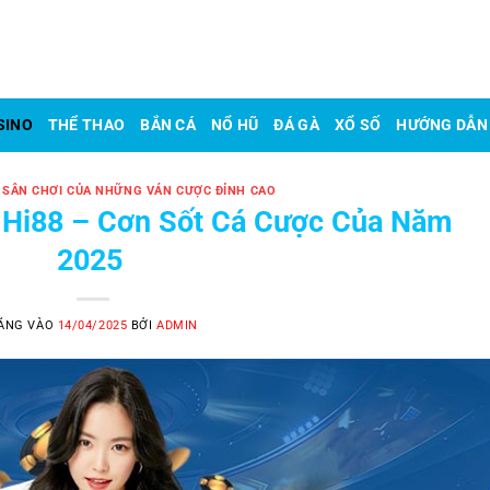
SINO
THỂ THAO
BẮN CÁ
NỔ HŨ
ĐÁ GÀ
XỔ SỐ
HƯỚNG DẪN
- SÂN CHƠI CỦA NHỮNG VÁN CƯỢC ĐỈNH CAO
 Hi88 – Cơn Sốt Cá Cược Của Năm
2025
ĂNG VÀO
14/04/2025
BỞI
ADMIN