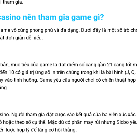
i tham gia.
 casino nên tham gia game gì?
game vô cùng phong phú và đa dạng. Dưới đây là một số trò ch
ật đơn giản dễ hiểu.
 cơ bản, mục tiêu của game là đạt điểm số càng gần 21 càng tốt 
n 10 có giá trị ứng số in trên chúng trong khi lá bài hình (J, Q,
1 tùy vào tình huống. Game yêu cầu người chơi có chiến thuật hợp 
ắng.
sino. Người tham gia đặt cược vào kết quả của ba viên xúc xắc
nhỏ hoặc theo số cụ thể. Mặc dù có phần may rủi nhưng Sicbo yê
ến lược hợp lý để tăng cơ hội thắng.