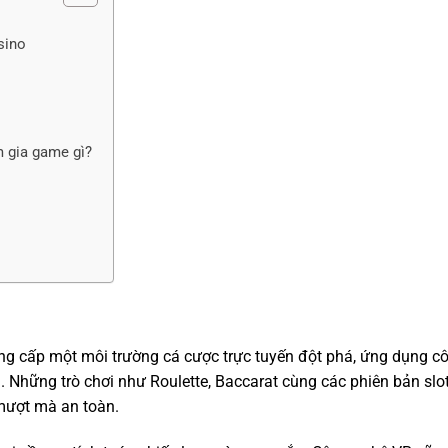
sino
m gia game gì?
g cấp một môi trường cá cược trực tuyến đột phá, ứng dụng c
 Những trò chơi như Roulette, Baccarat cùng các phiên bản slo
 mượt mà an toàn.