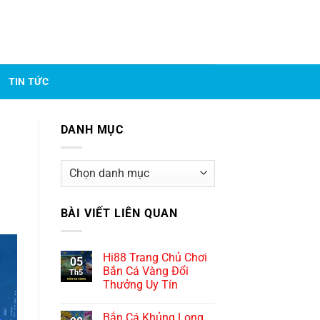
TIN TỨC
DANH MỤC
Danh
Mục
BÀI VIẾT LIÊN QUAN
Hi88 Trang Chủ Chơi
05
Bắn Cá Vàng Đổi
Th5
Thưởng Uy Tín
Bắn Cá Khủng Long