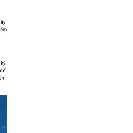
này
kiếm
ký,
 để
ên